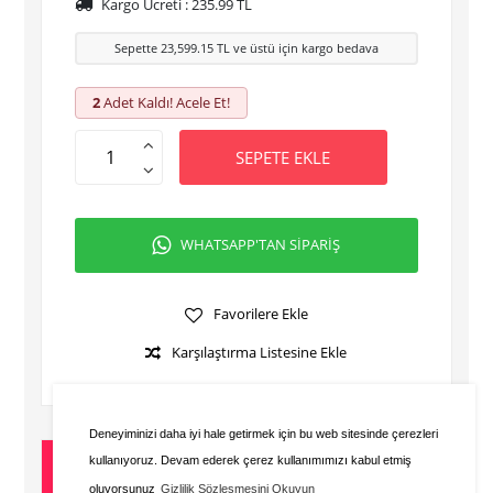
Kargo Ücreti :
235.99
TL
Sepette
23,599.15
TL ve üstü için kargo bedava
2
Adet Kaldı! Acele Et!
SEPETE EKLE
WHATSAPP'TAN SİPARİŞ
Favorilere Ekle
Karşılaştırma Listesine Ekle
Deneyiminizi daha iyi hale getirmek için bu web sitesinde çerezleri
kullanıyoruz. Devam ederek çerez kullanımımızı kabul etmiş
Ürün Açıklaması
oluyorsunuz
Gizlilik Sözleşmesini Okuyun