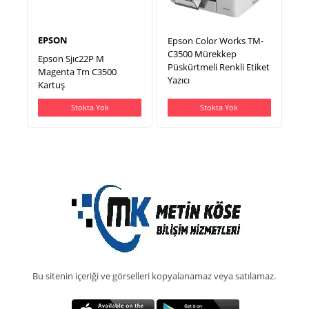
EPSON
Epson Color Works TM-
C3500 Mürekkep
Epson Sjıc22P M
Püskürtmeli Renkli Etiket
Magenta Tm C3500
Yazıcı
Kartuş
Stokta Yok
Stokta Yok
Bu sitenin içeriği ve görselleri kopyalanamaz veya satılamaz.