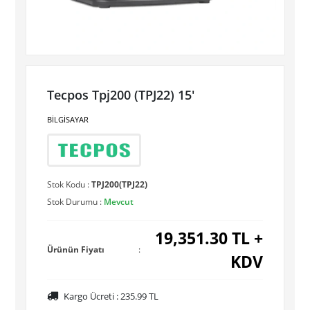
Tecpos Tpj200 (TPJ22) 15'
BİLGİSAYAR
Stok Kodu :
TPJ200(TPJ22)
Stok Durumu :
Mevcut
19,351.30
TL +
Ürünün Fiyatı
:
KDV
Kargo Ücreti :
235.99
TL