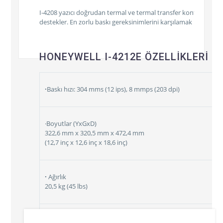
I-4208 yazıcı doğrudan termal ve termal transfer konfigürasyonl
destekler. En zorlu baskı gereksinimlerini karşılamak için üreti
HONEYWELL I-4212E ÖZELLİKLERİ
·
Baskı hızı: 304 mms (12 ips), 8 mmps (203 dpi)
·Boyutlar (YxGxD)
322,6 mm x 320,5 mm x 472,4 mm
(12,7 inç x 12,6 inç x 18,6 inç)
·
Ağırlık
20,5 kg (45 lbs)
·
Çalışma Sıcaklığı: 0 ° C – 40 ° C (32 ° F – 104 ° F)