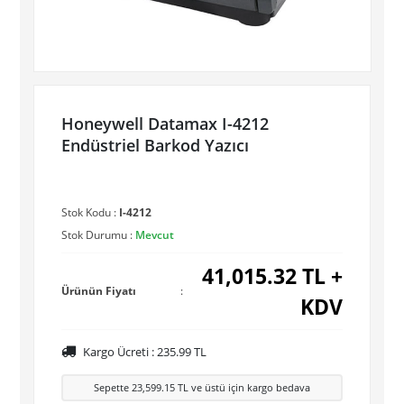
Honeywell Datamax I-4212
Endüstriel Barkod Yazıcı
Stok Kodu :
I-4212
Stok Durumu :
Mevcut
41,015.32
TL +
Ürünün Fiyatı
:
KDV
Kargo Ücreti :
235.99
TL
Sepette
23,599.15
TL ve üstü için kargo bedava