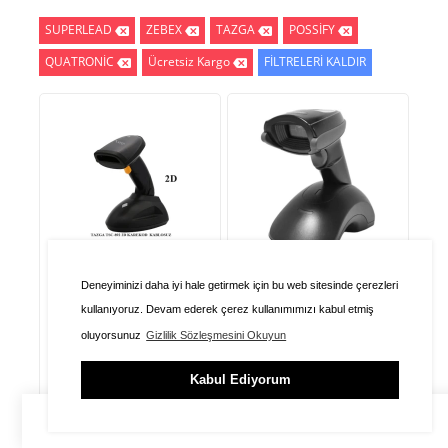
SUPERLEAD
ZEBEX
TAZGA
POSSİFY
QUATRONİC
Ücretsiz Kargo
FİLTRELERİ KALDIR
TAZGA
SUPERLEAD
Deneyiminizi daha iyi hale getirmek için bu web sitesinde çerezleri
Tazga Tsc-892 2D Usb
Superlead 5130C 2D
kullanıyoruz. Devam ederek çerez kullanımımızı kabul etmiş
Kablosuz Barkod
Kablosuz El Tipi Barkod
oluyorsunuz
Gizlilik Sözleşmesini Okuyun
Okuyucu(Uzun Mesafe)
Okuyucu
8,254.98
TL
Kabul Ediyorum
Stokta Yok
ÜYE GİRİŞİ
SEPET