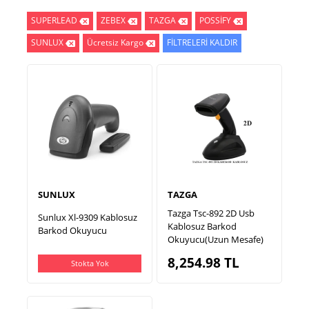
SUPERLEAD
ZEBEX
TAZGA
POSSİFY
SUNLUX
Ücretsiz Kargo
FİLTRELERİ KALDIR
SUNLUX
TAZGA
Tazga Tsc-892 2D Usb
Sunlux Xl-9309 Kablosuz
Kablosuz Barkod
Barkod Okuyucu
Okuyucu(Uzun Mesafe)
8,254.98
TL
Stokta Yok