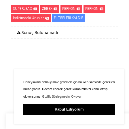
SUPERLEAD
ZEBEX
PERKON
PERKON
İndirimdeki Ürünler
FİLTRELERİ KALDIR
Sonuç Bulunamadı
Deneyiminizi daha iyi hale getirmek için bu web sitesinde çerezleri
kullanıyoruz. Devam ederek çerez kullanımımızı kabul etmiş
oluyorsunuz
Gizlilik Sözleşmesini Okuyun
Kabul Ediyorum
ÜYE GİRİŞİ
SEPET