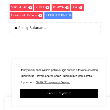
SUPERLEAD
ZEBEX
PERKON
TSC
İndirimdeki Ürünler
FİLTRELERİ KALDIR
Sonuç Bulunamadı
Deneyiminizi daha iyi hale getirmek için bu web sitesinde çerezleri
kullanıyoruz. Devam ederek çerez kullanımımızı kabul etmiş
oluyorsunuz
Gizlilik Sözleşmesini Okuyun
Kabul Ediyorum
ÜYE GİRİŞİ
SEPET