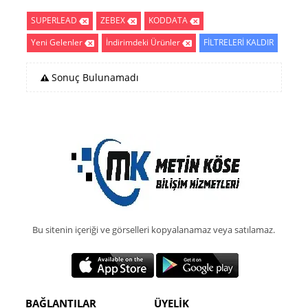
SUPERLEAD
ZEBEX
KODDATA
Yeni Gelenler
İndirimdeki Ürünler
FİLTRELERİ KALDIR
Sonuç Bulunamadı
Bu sitenin içeriği ve görselleri kopyalanamaz veya satılamaz.
BAĞLANTILAR
ÜYELİK