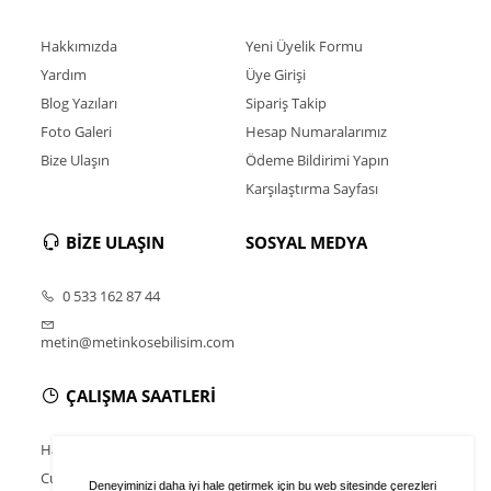
Hakkımızda
Yeni Üyelik Formu
Yardım
Üye Girişi
Blog Yazıları
Sipariş Takip
Foto Galeri
Hesap Numaralarımız
Bize Ulaşın
Ödeme Bildirimi Yapın
Karşılaştırma Sayfası
BİZE ULAŞIN
SOSYAL MEDYA
0 533 162 87 44
metin@metinkosebilisim.com
ÇALIŞMA SAATLERİ
Hafta İçi : 9.00 - 18.30
Cumartesi : 11.00 - 16.00
Deneyiminizi daha iyi hale getirmek için bu web sitesinde çerezleri