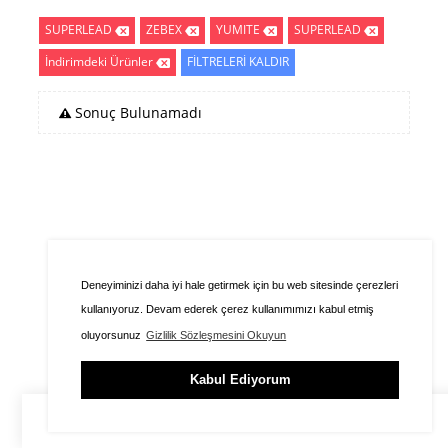
SUPERLEAD
ZEBEX
YUMITE
SUPERLEAD
İndirimdeki Ürünler
FİLTRELERİ KALDIR
Sonuç Bulunamadı
Deneyiminizi daha iyi hale getirmek için bu web sitesinde çerezleri
kullanıyoruz. Devam ederek çerez kullanımımızı kabul etmiş
oluyorsunuz
Gizlilik Sözleşmesini Okuyun
Kabul Ediyorum
ÜYE GİRİŞİ
SEPET