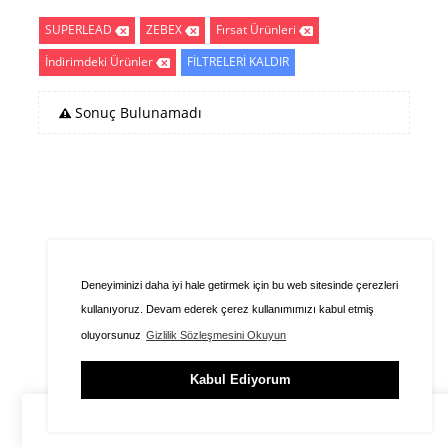
SUPERLEAD
ZEBEX
Fırsat Ürünleri
İndirimdeki Ürünler
FİLTRELERİ KALDIR
Sonuç Bulunamadı
Deneyiminizi daha iyi hale getirmek için bu web sitesinde çerezleri
kullanıyoruz. Devam ederek çerez kullanımımızı kabul etmiş
oluyorsunuz
Gizlilik Sözleşmesini Okuyun
Kabul Ediyorum
ÜYE GİRİŞİ
SEPET